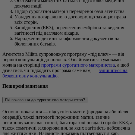
Обстеження майбутніх батьків і підготовка медичної
документації.
Підбір сурогатної матері з перевіреної бази агентства.
Укладення нотаріального договору, що захищає права
всіх сторін.
Запліднення (ЕКЗ), перенесення ембріона та ведення
вагітності під наглядом лікарів.
Народження дитини та оформлення документів на
біологічних батьків.
Агентство Militta супроводжує програму «під ключ» — від
першої консультації до пологів. Ознайомитися з умовами
можна на сторінці
програми сурогатного материнства
, а щоб
дізнатися, чи підходить програма саме вам, —
запишіться на
безкоштовну консультацію
.
Поширені запитання
Які показання до сурогатного материнства?
Основні показання — відсутність матки (вроджена або після
операції), тяжкі патології порожнини матки, звичне
невиношування вагітності, багаторазові невдалі спроби ЕКЗ, а
також соматичні захворювання, за яких вагітність небезпечна
для життя жінки. Наявність показань підтверджує лікар.