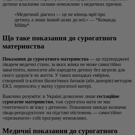
дитини власними силами неможливе з медичних причин.
«Медичний діагноз — це не кінець мрії про
дитину, а лише інший шлях до неї.» — *Команда
Militta*
Що таке показання до сурогатного
материнства
Показання до сурогатного материнства
— це підтверджені
лікарем медичні стани, за яких жінка не може самостійно
завагітніти, виносити або народити дитину без загрози для
свого здоров’я чи життя. У таких випадках ембріон,
створений із клітин біологічних батьків (або донорів) методом
ЕКЗ, переносять у матку сурогатної матері.
Важливо розуміти: в Україні дозволене лише
гестаційне
сурогатне материнство
, тож сурогатна мати не має
генетичного зв’язку з дитиною. Показання завжди визначає
лікар-репродуктолог на підставі обстежень — самостійно
«призначити» собі програму неможливо.
Медичні показання до сурогатного