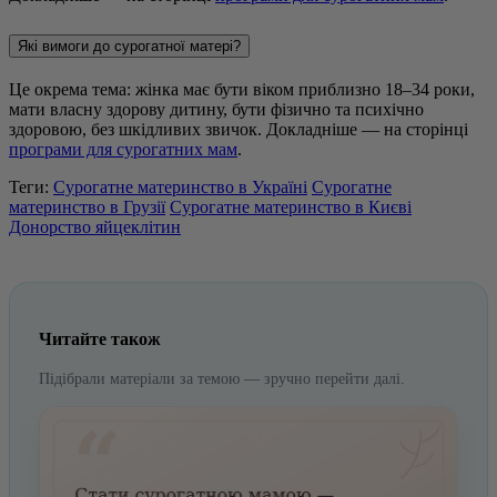
Які вимоги до сурогатної матері?
Це окрема тема: жінка має бути віком приблизно 18–34 роки,
мати власну здорову дитину, бути фізично та психічно
здоровою, без шкідливих звичок. Докладніше — на сторінці
програми для сурогатних мам
.
Теги:
Сурогатне материнство в Україні
Сурогатне
материнство в Грузії
Сурогатне материнство в Києві
Донорство яйцеклітин
Читайте також
Підібрали матеріали за темою — зручно перейти далі.