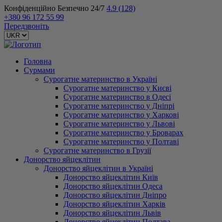
Конфіденційно
Безпечно
24/7
4.9
(128)
+380 96 172 55 99
Передзвоніть
Головна
Сурмами
Сурогатне материнство в Україні
Сурогатне материнство у Києві
Сурогатне материнство в Одесі
Сурогатне материнство у Дніпрі
Сурогатне материнство у Харкові
Сурогатне материнство у Львові
Сурогатне материнство у Броварах
Сурогатне материнство у Полтаві
Сурогатне материнство в Грузії
Донорство яйцеклітин
Донорство яйцеклітин в Україні
Донорство яйцеклітин Київ
Донорство яйцеклітин Одеса
Донорство яйцеклітин Дніпро
Донорство яйцеклітин Харків
Донорство яйцеклітин Львів
Донорство яйцеклітин Полтава