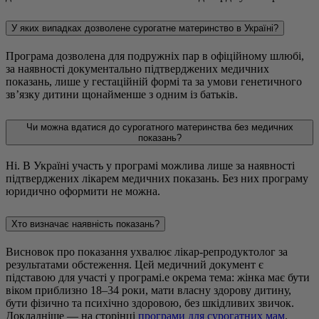
У яких випадках дозволене сурогатне материнство в Україні?
Програма дозволена для подружніх пар в офіційному шлюбі,
за наявності документально підтверджених медичних
показань, лише у гестаційній формі та за умови генетичного
зв’язку дитини щонайменше з одним із батьків.
Чи можна вдатися до сурогатного материнства без медичних
показань?
Ні. В Україні участь у програмі можлива лише за наявності
підтверджених лікарем медичних показань. Без них програму
юридично оформити не можна.
Хто визначає наявність показань?
Висновок про показання ухвалює лікар-репродуктолог за
результатами обстеження. Цей медичний документ є
підставою для участі у програмі.е окрема тема: жінка має бути
віком приблизно 18–34 роки, мати власну здорову дитину,
бути фізично та психічно здоровою, без шкідливих звичок.
Докладніше — на сторінці
програми для сурогатних мам
.