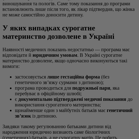
виношування та пологів. Саме тому показання до програми
встановлюють лише після того, як лікар підтвердив, що жінка
не може самостійно доносити дитину.
У яких випадках сурогатне
материнство дозволене в Україні
Наявності медичних показань недостатньо — програма має
відповідати й
юридичним умовам
. В Україні сурогатне
материнство дозволене, якщо одночасно виконуються такі
вимоги:
застосовується
лише гестаційна форма
(без
генетичного зв’язку сурмами з дитиною);
програма проводиться для
подружньої пари
, яка
перебуває в офіційному шлюбі;
є
документально підтверджені медичні показання
до
використання сурогатного материнства;
щонайменше один з майбутніх батьків має
генетичний
зв’язок
із дитиною.
Завдяки такому регулюванню батьками дитини від
народження юридично визнають саме біологічних
(генетичних) батьків, а не сурогатну матір. Це робить