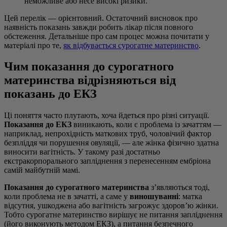
неможливе або несе високі ризики.
Цей перелік — орієнтовний. Остаточний висновок про
наявність показань завжди робить лікар після повного
обстеження. Детальніше про сам процес можна почитати у
матеріалі про те,
як відбувається сурогатне материнство
.
Чим показання до сурогатного
материнства відрізняються від
показань до ЕКЗ
Ці поняття часто плутають, хоча йдеться про різні ситуації.
Показання до ЕКЗ
виникають, коли є проблема із зачаттям —
наприклад, непрохідність маткових труб, чоловічий фактор
безпліддя чи порушення овуляції, — але жінка фізично здатна
виносити вагітність. У такому разі достатньо
екстракорпорального запліднення з перенесенням ембріона
самій майбутній мамі.
Показання до сурогатного материнства
з’являються тоді,
коли проблема не в зачатті, а саме у
виношуванні
: матка
відсутня, ушкоджена або вагітність загрожує здоров’ю жінки.
Тобто сурогатне материнство вирішує не питання запліднення
(його виконують методом ЕКЗ), а питання безпечного