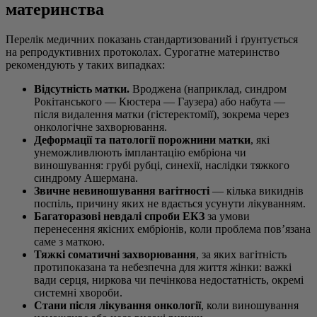
материнства
Перелік медичних показань стандартизований і ґрунтується
на репродуктивних протоколах. Сурогатне материнство
рекомендують у таких випадках:
Відсутність матки.
Вроджена (наприклад, синдром
Рокітанського — Кюстера — Гаузера) або набута —
після видалення матки (гістеректомії), зокрема через
онкологічне захворювання.
Деформації та патології порожнини матки
, які
унеможливлюють імплантацію ембріона чи
виношування: грубі рубці, синехії, наслідки тяжкого
синдрому Ашермана.
Звичне невиношування вагітності
— кілька викиднів
поспіль, причину яких не вдається усунути лікуванням.
Багаторазові невдалі спроби ЕКЗ
за умови
перенесення якісних ембріонів, коли проблема пов’язана
саме з маткою.
Тяжкі соматичні захворювання
, за яких вагітність
протипоказана та небезпечна для життя жінки: важкі
вади серця, ниркова чи печінкова недостатність, окремі
системні хвороби.
Стани після лікування онкології
, коли виношування