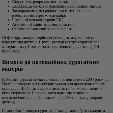
Відсутність репродуктивних органів;
Деформації маткової порожнини або шийки матки;
Захворювання, які роблять вагітність і пологи
небезпечними для життя жінки;
Численні невдалі спроби ЕКЗ;
Анатомічні зміни ендометрія матки;
Серйозні соматичні захворювання.
Ці фактори можуть серйозно ускладнити можливість
народження дитини. Проте, фахівці центру сурогатного
материнства у Полтаві здатні успішно подолати подібні
проблеми.
Вимоги до потенційних сурогатних
матерів
В Україні сурогатне материнство легалізоване з 2004 року, і у
Полтаві створені всі необхідні умови для проведення таких
процедур. Щоб стати сурогатною матір’ю, жінка повинна
бути старшою за 18 років, мати відмінне фізичне і
психологічне здоров’я, а також щонайменше одну здорову
дитину.
Самостійний пошук сурогатної матері може бути складним