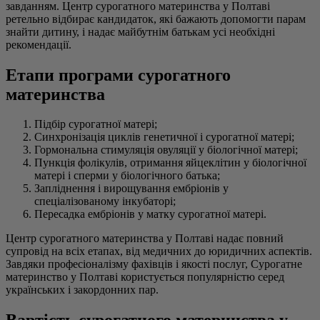
завданням. Центр сурогатного материнства у Полтаві
ретельно відбирає кандидаток, які бажають допомогти парам
знайти дитину, і надає майбутнім батькам усі необхідні
рекомендації.
Етапи програми сурогатного
материнства
Підбір сурогатної матері;
Синхронізація циклів генетичної і сурогатної матері;
Гормональна стимуляція овуляції у біологічної матері;
Пункція фолікулів, отримання яйцеклітин у біологічної
матері і сперми у біологічного батька;
Запліднення і вирощування ембріонів у
спеціалізованому інкубаторі;
Пересадка ембріонів у матку сурогатної матері.
Центр сурогатного материнства у Полтаві надає повний
супровід на всіх етапах, від медичних до юридичних аспектів.
Завдяки професіоналізму фахівців і якості послуг, Сурогатне
материнство у Полтаві користується популярністю серед
українських і закордонних пар.