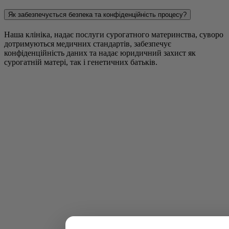
Як забезпечується безпека та конфіденційність процесу?
Наша клініка, надає послуги сурогатного материнства, суворо
дотримуються медичних стандартів, забезпечує
конфіденційність даних та надає юридичний захист як
сурогатній матері, так і генетичних батьків.