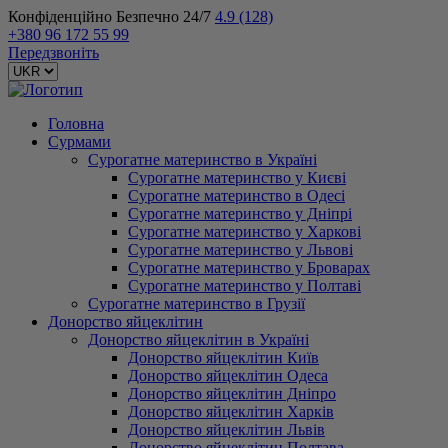
Конфіденційно
Безпечно
24/7
4.9
(128)
+380 96 172 55 99
Передзвоніть
Головна
Сурмами
Сурогатне материнство в Україні
Сурогатне материнство у Києві
Сурогатне материнство в Одесі
Сурогатне материнство у Дніпрі
Сурогатне материнство у Харкові
Сурогатне материнство у Львові
Сурогатне материнство у Броварах
Сурогатне материнство у Полтаві
Сурогатне материнство в Грузії
Донорство яйцеклітин
Донорство яйцеклітин в Україні
Донорство яйцеклітин Київ
Донорство яйцеклітин Одеса
Донорство яйцеклітин Дніпро
Донорство яйцеклітин Харків
Донорство яйцеклітин Львів
Донорство яйцеклітин Полтава