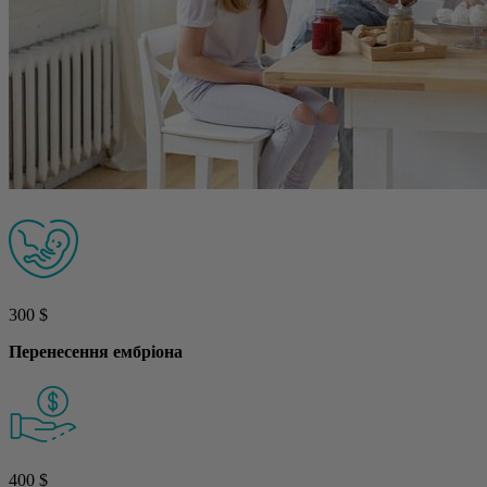
300 $
Перенесення ембріона
400 $