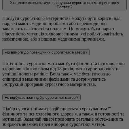
Хто може скористатися послугами сурогатного материнства у
Полтаві?
Послуги сурогатного материнства можуть бути корисні для
пар, які мають медичні проблеми або перешкоди, що
заважають вагітності та пологам. Це можуть бути пари з
відсутністю матки, із захворюваннями, які роблять вагітність
небезпечною, або з іншими медичними причинами.
Які вимоги до потенційних сурогатних матерів?
Потенційна сурогатна мати має бути фізично та психологічно
здоровою жінкою віком від 18 років, мати гарне здоров'я та
успішні пологи раніше. Вона також має бути готова до
співпраці з медичними фахівцями та дотримуватись
інструкцій програми сурогатного материнства.
Як відбувається підбір сурогатної матері?
Підбір сурогатної матері здійснюється з урахуванням її
фізичного та психологічного здоров'я, а також її готовності та
мотивації. Зазвичай лікарі проводять ретельне обстеження та
збирають анамнез перед вибором сурогатної матері.