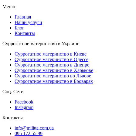
Меню
Главная
Наши услуги
Блог
Контакты
Суррогатное материнство в Украине
Суррогатное материнство в Киеве
Суррогатное материнство в Одессе
Суррогатное материнство в Днепре
Суррогатное материнство в Харькове
Суррогатное материнство во Львове
Суррогатное материнство в Броварах
Соц. Сети
Facebook
Instagram
Контакты
info@militta.com.ua
095 172 55 99